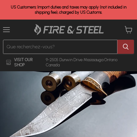
US Customers: Import duties and taxes may apply (not included in
shipping fee), charged by US Customs.
Menu
Voir
le
panier
VISIT OUR
9-2505 Dunwin Drive
Mississauga Ontario
SHOP
Canada