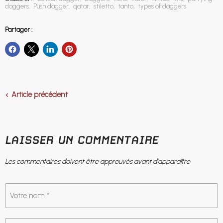
daggers
,
Push dagger
,
qatar
,
stiletto
,
tanto
,
types of daggers
Partager :
Article précédent
LAISSER UN COMMENTAIRE
Les commentaires doivent être approuvés avant d'apparaître
Votre nom *