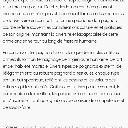
ergonomique et naturel lors d'une frappe, augmentant la vitesse
et la force du porteur. De plus, les lames courbées peuvent
crocheter ou contrôler plus efficacement l'arme ou les membres
de l'adversaire en combat. La forme spécifique d'un poignard
courbé reflète souvent les considérations culturelles et pratiques
de son origine, montrant la diversité et l'adaptabilité de cette
arme ancienne tout au long de l'histoire humaine.
En conclusion, les poignards sont plus que de simples outils ou
armes; ils sont un témoignage de l'ingéniosité humaine, de l'art
et de l'habileté martiale. Divers types de poignards existent : de
l'élégant stiletto au robuste poignard à testicules, chaque type
sert un but spécifique, reflétant les besoins et les valeurs des
cultures qui les ont créés. Qu'ils soient utilisés pour le combat, la
cérémonie ou l'exposition, les poignards continuent de fasciner
et d'inspirer en tant que symboles de pouvoir, de compétence et
de savoir-faire.
Classé en :
Bollock dagger
,
Daggers
,
kard
,
katar
,
Knives
,
kris
,
parrying