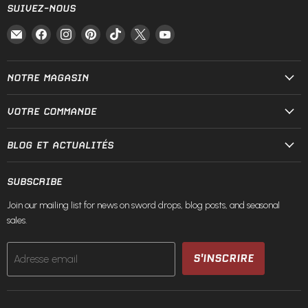
SUIVEZ-NOUS
Email
Trouvez-
Trouvez-
Trouvez-
Trouvez-
Trouvez-
Trouvez-
Fire
nous
nous
nous
nous
nous
nous
and
sur
sur
sur
sur
sur
sur
Steel
Facebook
Instagram
Pinterest
TikTok
X
YouTube
NOTRE MAGASIN
VOTRE COMMANDE
BLOG ET ACTUALITÉS
SUBSCRIBE
Join our mailing list for news on sword drops, blog posts, and seasonal
sales.
S'INSCRIRE
Adresse email