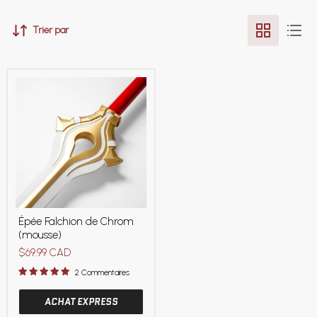
Trier par
Épée
Épée Falchion de Chrom
Falchion
(mousse)
de
Chrom
$69.99 CAD
(mousse)
2 Commentaires
ACHAT EXPRESS