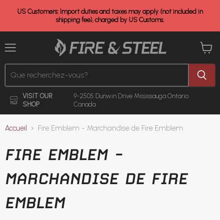
US Customers: Import duties and taxes may apply (not included in
shipping fee), charged by US Customs.
Menu
Voir
le
panier
VISIT OUR
9-2505 Dunwin Drive
Mississauga Ontario
SHOP
Canada
Accueil
Fire Emblem - Marchandise de Fire Emblem
FIRE EMBLEM -
MARCHANDISE DE FIRE
EMBLEM