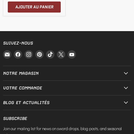
AJOUTER AU PANIER
SUIVEZ-NOUS
Email
Trouvez-
Trouvez-
Trouvez-
Trouvez-
Trouvez-
Trouvez-
Fire
nous
nous
nous
nous
nous
nous
and
sur
sur
sur
sur
sur
sur
Steel
Facebook
Instagram
Pinterest
TikTok
X
YouTube
NOTRE MAGASIN
VOTRE COMMANDE
BLOG ET ACTUALITÉS
SUBSCRIBE
Join our mailing list for news on sword drops, blog posts, and seasonal