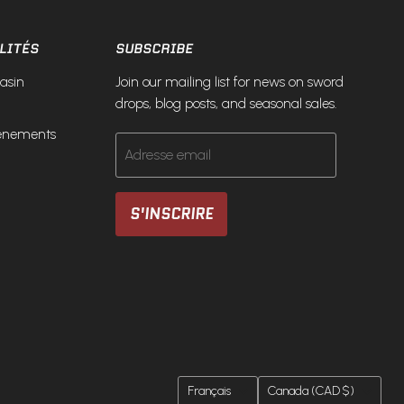
LITÉS
SUBSCRIBE
asin
Join our mailing list for news on sword
drops, blog posts, and seasonal sales.
vénements
Adresse email
S'INSCRIRE
LANGUE
PAYS
Français
Canada
(CAD $)