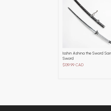
Isshin
Isshin Ashina the Sword Sain
Ashina
Sword
the
Sword
$139.99 CAD
Saint's
Sword