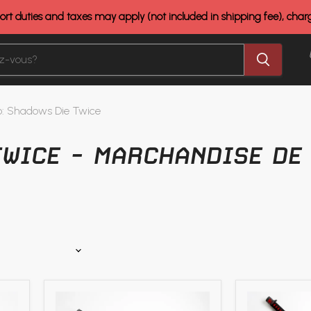
rt duties and taxes may apply (not included in shipping fee), cha
o: Shadows Die Twice
TWICE - MARCHANDISE DE