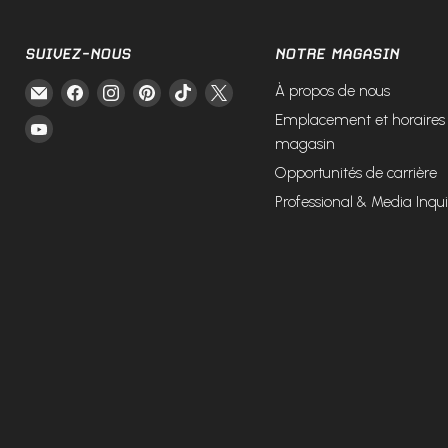
SUIVEZ-NOUS
NOTRE MAGASIN
Email
Trouvez-
Trouvez-
Trouvez-
Trouvez-
Trouvez-
À propos de nous
Fire
nous
nous
nous
nous
nous
Emplacement et horaires
Trouvez-
and
sur
sur
sur
sur
sur
magasin
nous
Steel
Facebook
Instagram
Pinterest
TikTok
X
Opportunités de carrière
sur
YouTube
Professional & Media Inqui