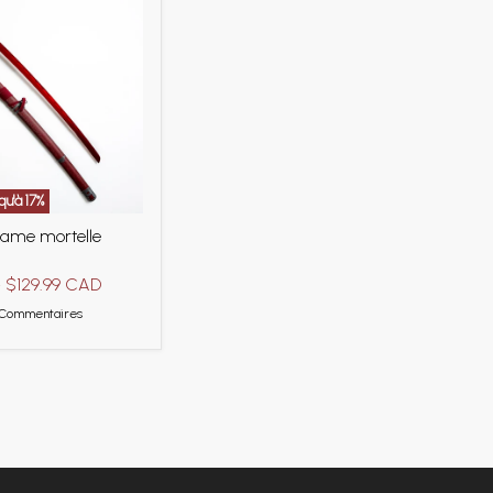
qu'à
17
%
lame mortelle
-
$129.99 CAD
 Commentaires