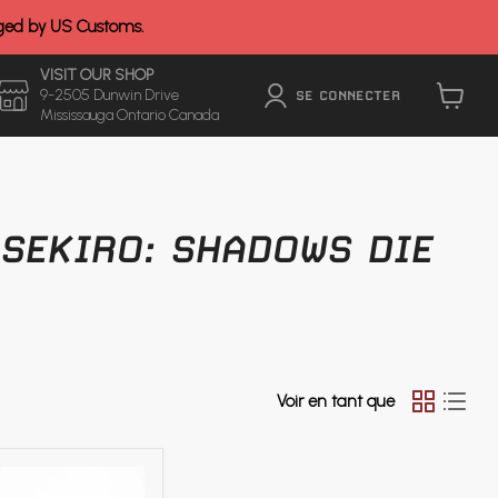
rged by US Customs.
VISIT OUR SHOP
9-2505 Dunwin Drive
SE CONNECTER
Mississauga Ontario Canada
Voir
le
panier
 SEKIRO: SHADOWS DIE
Voir en tant que