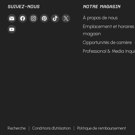
SUIVEZ-NOUS
NOTRE MAGASIN
Email
Trouvez-
Trouvez-
Trouvez-
Trouvez-
Trouvez-
À propos de nous
Fire
nous
nous
nous
nous
nous
Emplacement et horaires
Trouvez-
and
sur
sur
sur
sur
sur
magasin
nous
Steel
Facebook
Instagram
Pinterest
TikTok
X
Opportunités de carrière
sur
YouTube
Professional & Media Inqui
Recherche
Conditions d'utilisation
Politique de remboursement