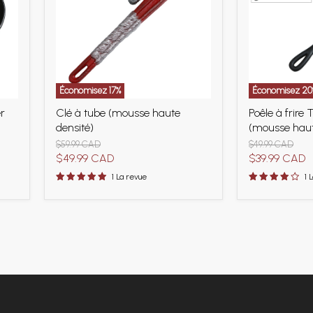
Économisez
17
%
Économisez
20
Clé
Poêle
er
Clé à tube (mousse haute
Poêle à frire 
à
à
densité)
(mousse haut
tube
frire
(mousse
Target
Prix
Prix
$59.99 CAD
$49.99 CAD
haute
Practice
d'origine
d'origine
Prix
Prix
$49.99 CAD
$39.99 CAD
densité)
(mousse
actuel
actuel
1 La revue
1 
haute
densité)